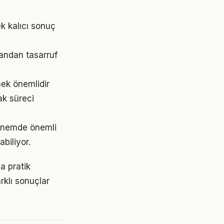
k kalıcı sonuç
andan tasarruf
mek önemlidir
k süreci
dönemde önemli
abiliyor.
a pratik
rklı sonuçlar