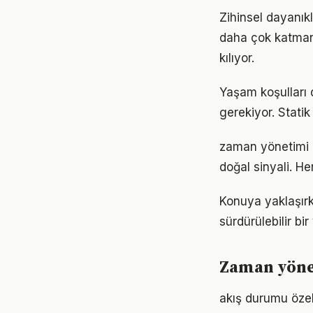
Zihinsel dayanık
daha çok katmanlı
kılıyor.
Yaşam koşulları d
gerekiyor. Statik
zaman yönetimi d
doğal sinyali. He
Konuya yaklaşırk
sürdürülebilir bi
Zaman yönet
akış durumu özel