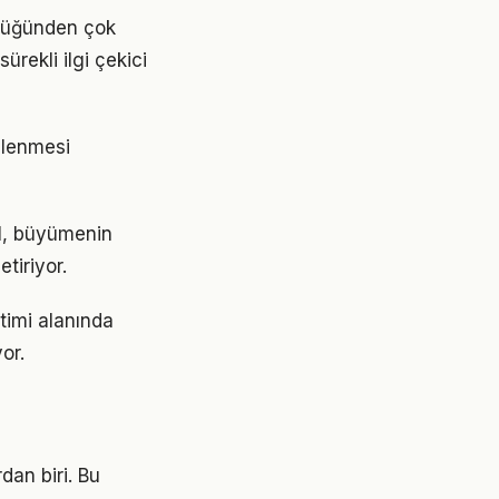
ldüğünden çok
ürekli ilgi çekici
ellenmesi
il, büyümenin
tiriyor.
timi alanında
or.
dan biri. Bu