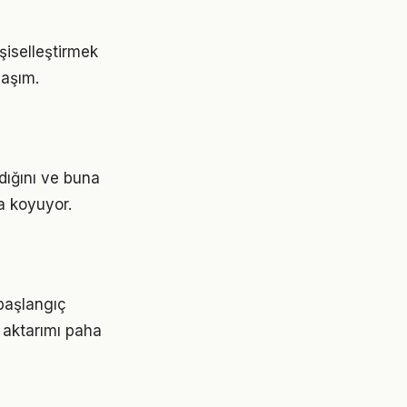
işiselleştirmek
laşım.
dığını ve buna
a koyuyor.
 başlangıç
 aktarımı paha