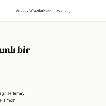
Anasayfa
Yazılar
Hakkımızda
İletişim
mlı bir
ır ilerlemeyi
ısımdır.