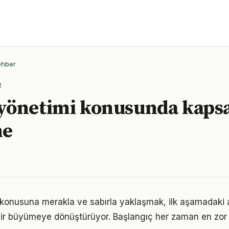
ehber
R
önetimi konusunda kapsa
me
onusuna merakla ve sabırla yaklaşmak, ilk aşamadaki ağ
ir büyümeye dönüştürüyor. Başlangıç her zaman en zor k