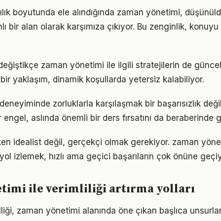
lılık boyutunda ele alındığında zaman yönetimi, düşünü
 bir alan olarak karşımıza çıkıyor. Bu zenginlik, konuyu s
eğiştikçe zaman yönetimi ile ilgili stratejilerin de günc
 bir yaklaşım, dinamik koşullarda yetersiz kalabiliyor.
eneyiminde zorluklarla karşılaşmak bir başarısızlık değ
r engel, aslında önemli bir ders fırsatını da beraberinde ge
en idealist değil, gerçekçi olmak gerekiyor. zaman yöne
r yol izlemek, hızlı ama geçici başarıların çok önüne geçiy
imi ile verimliliği artırma yolları
liği, zaman yönetimi alanında öne çıkan başlıca unsurlar