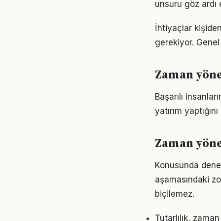
unsuru göz ardı 
İhtiyaçlar kişide
gerekiyor. Genel 
Zaman yöne
Başarılı insanla
yatırım yaptığın
Zaman yöne
Konusunda deneyim
aşamasındaki zor
biçilemez.
Tutarlılık, zama