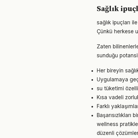
Sağlık ipuç
sağlık ipuçları il
Çünkü herkese u
Zaten bilinenler
sunduğu potansiy
Her bireyin sağl
Uygulamaya geçme
su tüketimi özel
Kısa vadeli zorl
Farklı yaklaşıml
Başarısızlıkları b
wellness pratikl
düzenli çözümler