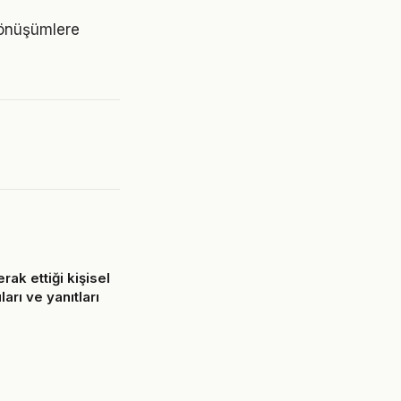
dönüşümlere
ak ettiği kişisel
ları ve yanıtları
6