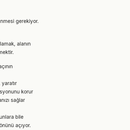
rlenmesi gerekiyor.
ulamak, alanın
ektir.
açının
 yaratır
asyonunu korur
nızı sağlar
unlara bile
 önünü açıyor.