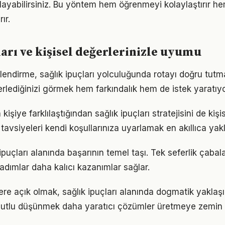
ayabilirsiniz. Bu yöntem hem öğrenmeyi kolaylaştırır h
ır.
ları ve kişisel değerlerinizle uyumu
lendirme, sağlık ipuçları yolculuğunda rotayı doğru tutm
erlediğinizi görmek hem farkındalık hem de istek yaratıyo
 kişiye farklılaştığından sağlık ipuçları stratejisini de kiş
tavsiyeleri kendi koşullarınıza uyarlamak en akıllıca yak
k ipuçları alanında başarının temel taşı. Tek seferlik çabal
 adımlar daha kalıcı kazanımlar sağlar.
lere açık olmak, sağlık ipuçları alanında dogmatik yakla
utlu düşünmek daha yaratıcı çözümler üretmeye zemin h