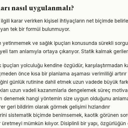
ları nasıl uygulanmalı?
e ilgili karar verirken kişisel ihtiyaçların net biçimde beli
yan tek bir formül bulunmuyor.
le yetinmemek ve sağlık ipuçları konusunda sürekli sorg
eli tam anlamıyla ortaya çıkarıyor. Statik kalmak gerilem
ık ipuçları yolculuğu kendine özgüdür, karşılaştırmadan k
den önce kısa bir planlama aşaması verimliliği artırır
liğini günlük rutinine dahil etmek uzun vadede büyük fark
ukları uzun vadeli kazanımlarla dengelemek süreç motiv
arı denemek hangi yöntemin size uygun olduğunu anlama
irer geri bildirim olarak görmek gelişimi hızlandırır
erini sistematik biçimde benimsemek, kaotik görünen sor
 üretmeyi mümkün kılıyor. Disiplinli bir yapı, özgürlüğün