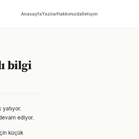
Anasayfa
Yazılar
Hakkımızda
İletişim
ı bilgi
 yatıyor.
devam ediyor.
için küçük