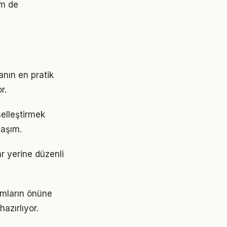
em de
anın en pratik
r.
iselleştirmek
laşım.
ar yerine düzenli
şımların önüne
azırlıyor.