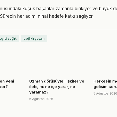
konusundaki küçük başarılar zamanla birikiyor ve büyük 
 Sürecin her adımı nihai hedefe katkı sağlıyor.
eyici sağlık
sağlıklı yaşam
i en yeni
Uzman görüşüyle ilişkiler ve
Herkesin mer
iyor?
iletişim: ne işe yarar, ne
gelişim soru
yaramaz?
5 Ağustos 202
6 Ağustos 2026