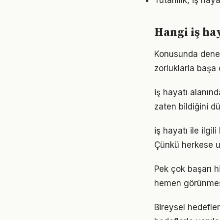
Tutarlılık, iş ha
Hangi iş ha
Konusunda deneyim
zorluklarla başa
iş hayatı alanınd
zaten bildiğini d
iş hayatı ile ilgi
Çünkü herkese u
Pek çok başarı hi
hemen görünmese
Bireysel hedefler 