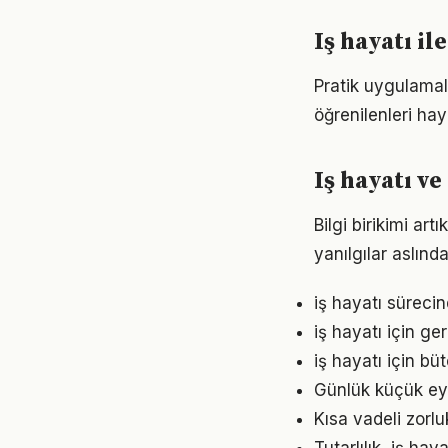
Iş hayatı i
Pratik uygulamala
öğrenilenleri hay
Iş hayatı v
Bilgi birikimi ar
yanılgılar aslınd
iş hayatı süreci
iş hayatı için g
iş hayatı için b
Günlük küçük eyl
Kısa vadeli zorl