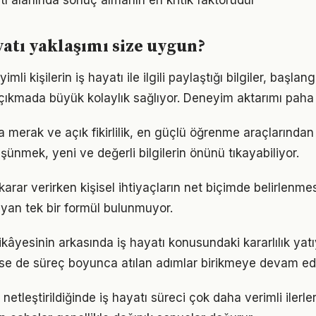
yatı alanında sonuç almanın en kritik faktörüdür
yatı yaklaşımı size uygun?
li kişilerin iş hayatı ile ilgili paylaştığı bilgiler, başla
 çıkmada büyük kolaylık sağlıyor. Deneyim aktarımı paha
a merak ve açık fikirlilik, en güçlü öğrenme araçlarından b
üşünmek, yeni ve değerli bilgilerin önünü tıkayabiliyor.
li karar verirken kişisel ihtiyaçların net biçimde belirlenme
yan tek bir formül bulunmuyor.
kâyesinin arkasında iş hayatı konusundaki kararlılık yat
 de süreç boyunca atılan adımlar birikmeye devam edi
netleştirildiğinde iş hayatı süreci çok daha verimli ilerler.