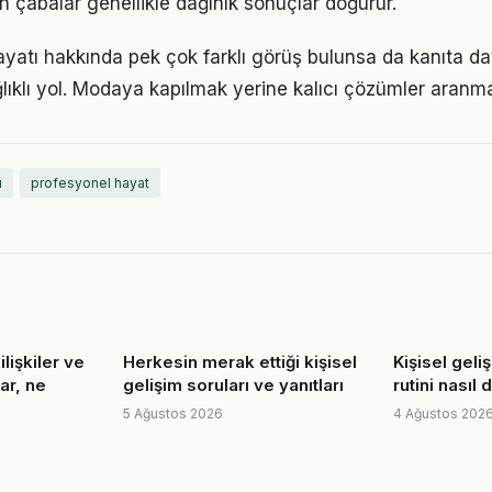
n çabalar genellikle dağınık sonuçlar doğurur.
yatı hakkında pek çok farklı görüş bulunsa da kanıta daya
ıklı yol. Modaya kapılmak yerine kalıcı çözümler aranma
ı
profesyonel hayat
lişkiler ve
Herkesin merak ettiği kişisel
Kişisel geli
rar, ne
gelişim soruları ve yanıtları
rutini nasıl
5 Ağustos 2026
4 Ağustos 202