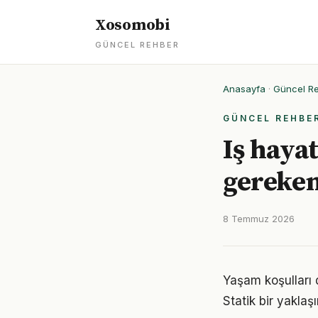
Xosomobi
GÜNCEL REHBER
Anasayfa
·
Güncel R
GÜNCEL REHBE
Iş haya
gereken
8 Temmuz 2026
Yaşam koşulları d
Statik bir yaklaş