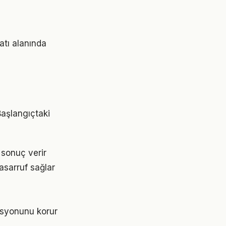
atı alanında
Başlangıçtaki
 sonuç verir
asarruf sağlar
asyonunu korur