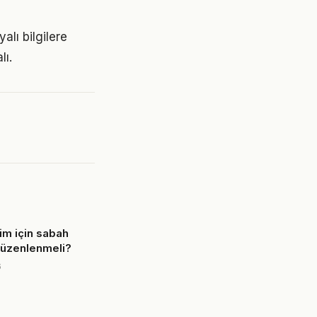
lı bilgilere
lı.
şim için sabah
 düzenlenmeli?
6