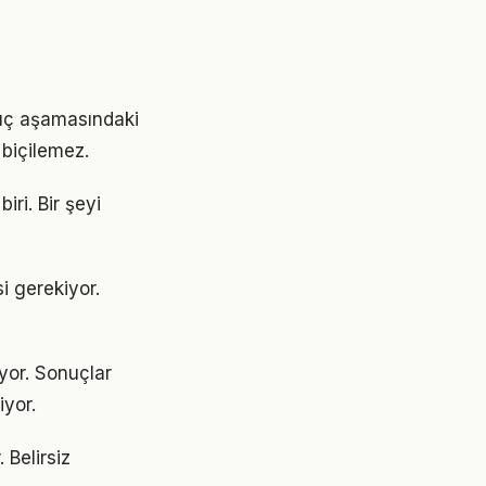
ngıç aşamasındaki
 biçilemez.
iri. Bir şeyi
si gerekiyor.
ıyor. Sonuçlar
yor.
 Belirsiz