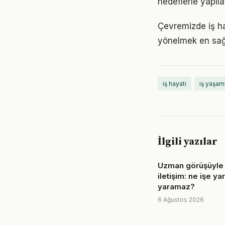
hedeflerle yapıla
Çevremizde iş ha
yönelmek en sağl
iş hayatı
iş yaşam
İlgili yazılar
Uzman görüşüyle i
iletişim: ne işe ya
yaramaz?
6 Ağustos 2026