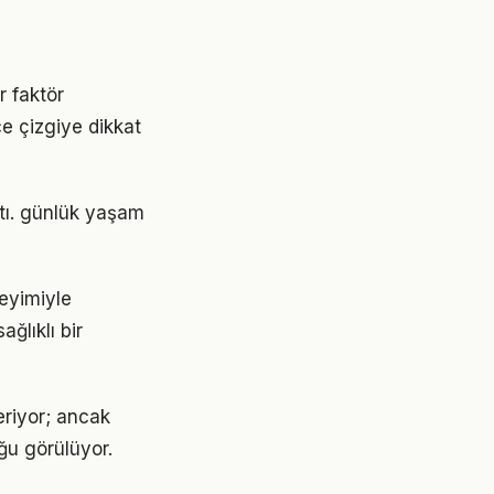
r faktör
ce çizgiye dikkat
ştı. günlük yaşam
eyimiyle
ğlıklı bir
eriyor; ancak
ğu görülüyor.