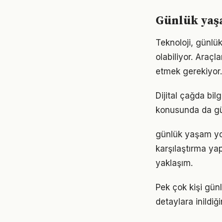
Günlük yaşa
Teknoloji, günlü
olabiliyor. Araçl
etmek gerekiyor.
Dijital çağda bi
konusunda da gü
günlük yaşam yol
karşılaştırma ya
yaklaşım.
Pek çok kişi gün
detaylara inild