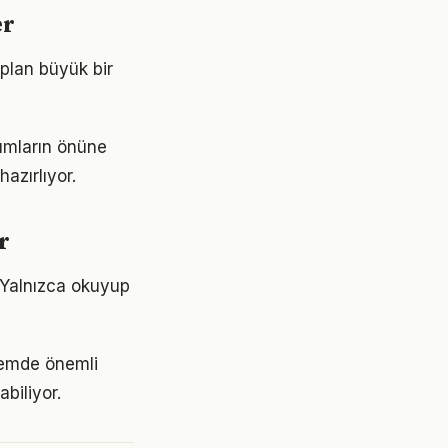
er
 plan büyük bir
şımların önüne
azırlıyor.
r
 Yalnızca okuyup
nemde önemli
abiliyor.