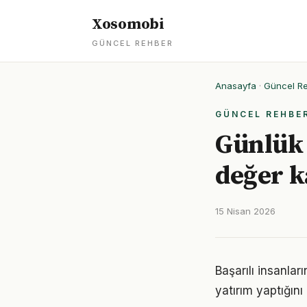
Xosomobi
GÜNCEL REHBER
Anasayfa
·
Güncel R
GÜNCEL REHBE
Günlük 
değer k
15 Nisan 2026
Başarılı insanla
yatırım yaptığın